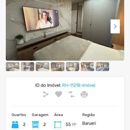
ID do Imóvel:
RH-11218-imóvel
Quartos
Garagem
Área
Região
Barueri
2
2
55
M²