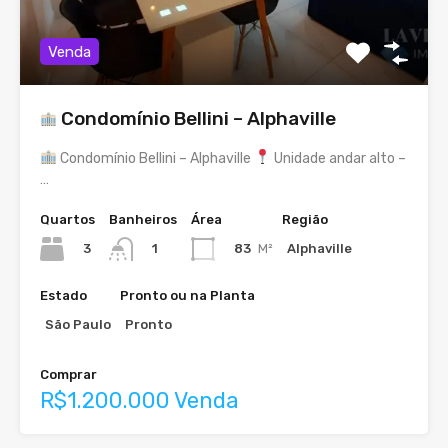
Venda
Condomínio Bellini – Alphaville
Condomínio Bellini – Alphaville
Unidade andar alto –
…
Quartos
Banheiros
Área
Região
3
83
M²
Alphaville
1
Estado
Pronto ou na Planta
São Paulo
Pronto
Comprar
R$1.200.000 Venda