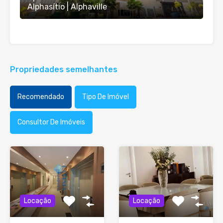
Alphasítio | Alphaville
Propriedades semelhantes
Recomendado
Tipo De Imóvel
Consultor De Imóveis
Locação
Locação