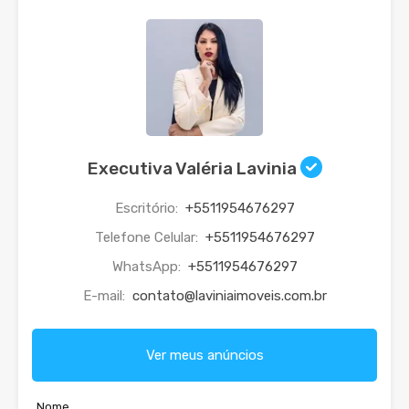
Executiva Valéria Lavinia
Escritório:
+5511954676297
Telefone Celular:
+5511954676297
WhatsApp:
+5511954676297
E-mail:
contato@laviniaimoveis.com.br
Ver meus anúncios
Nome