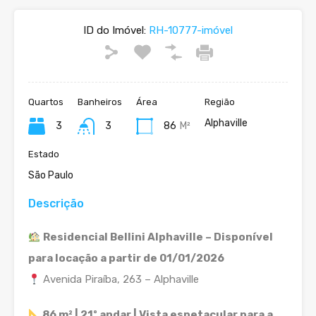
ID do Imóvel:
RH-10777-imóvel
Quartos
Banheiros
Área
Região
Alphaville
3
3
86
M²
Estado
São Paulo
Descrição
Residencial Bellini Alphaville – Disponível
para locação a partir de 01/01/2026
Avenida Piraíba, 263 – Alphaville
86 m² | 21º andar | Vista espetacular para a