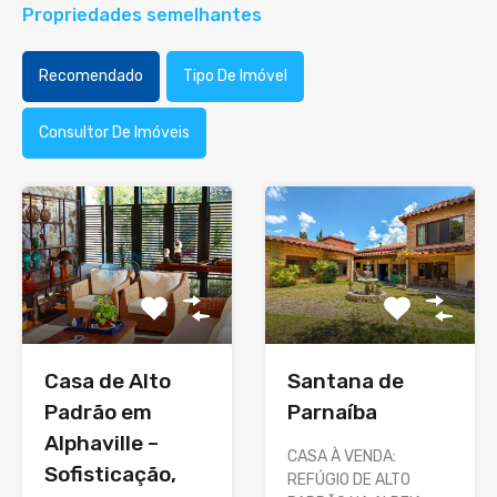
Propriedades semelhantes
Recomendado
Tipo De Imóvel
Consultor De Imóveis
Casa de Alto
Santana de
Padrão em
Parnaíba
Alphaville –
CASA À VENDA:
Sofisticação,
REFÚGIO DE ALTO