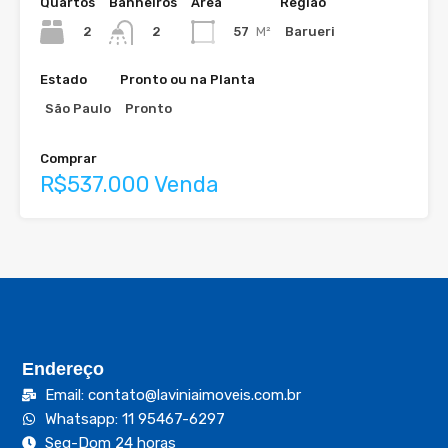
Quartos
Banheiros
Área
Região
2
57
M²
Barueri
2
Estado
Pronto ou na Planta
São Paulo
Pronto
Comprar
R$537.000 Venda
Endereço
Email: contato@laviniaimoveis.com.br
Whatsapp: 11 95467-6297
Seg-Dom 24 horas