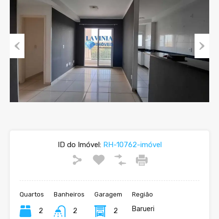
Previous
Next
ID do Imóvel:
RH-10762-imóvel
Quartos
Banheiros
Garagem
Região
Barueri
2
2
2