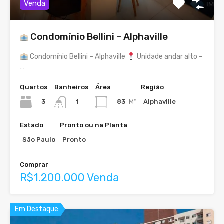
Venda
Condomínio Bellini – Alphaville
Condomínio Bellini – Alphaville
Unidade andar alto –
…
Quartos
Banheiros
Área
Região
3
83
M²
Alphaville
1
Estado
Pronto ou na Planta
São Paulo
Pronto
Comprar
R$1.200.000 Venda
Em Destaque