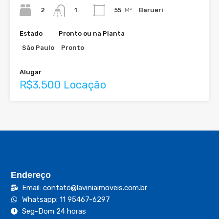
2
55
M²
Barueri
1
Estado
Pronto ou na Planta
São Paulo
Pronto
Alugar
R$3.500 Locação
Endereço
Email: contato@laviniaimoveis.com.br
Whatsapp: 11 95467-6297
Seg-Dom 24 horas