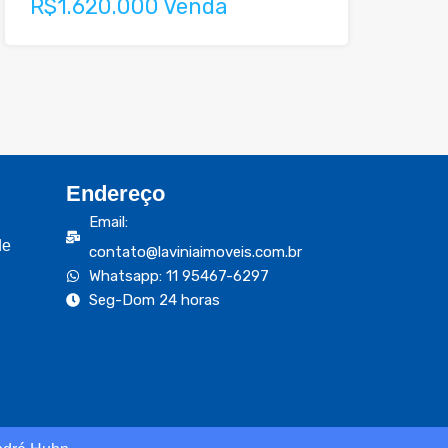
R$1.620.000 Venda
Endereço
Email:
de
contato@laviniaimoveis.com.br
Whatsapp: 11 95467-6297
Seg-Dom 24 horas