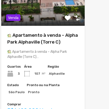
Venda
Apartamento à venda – Alpha
Park Alphaville (Torre C)
Apartamento à venda – Alpha Park
Alphaville (Torre C)…
Quartos
Área
Região
3
107
M²
Alphaville
Estado
Pronto ou na Planta
São Paulo
Pronto
Comprar