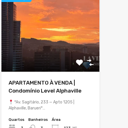
APARTAMENTO À VENDA |
Condomínio Level Alphaville
*Av. Sagitário, 233 — Apto 1205 |
Alphaville, Barueri*…
Quartos
Banheiros
Área
3
123
M²
3