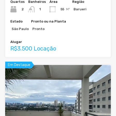
Quartos
Banheiros
Área
Região
2
55
M²
Barueri
1
Estado
Pronto ou na Planta
São Paulo
Pronto
Alugar
R$3.500 Locação
Em Destaque