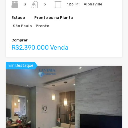
3
123
M²
Alphaville
3
Estado
Pronto ou na Planta
São Paulo
Pronto
Comprar
R$2.390.000 Venda
Em Destaque