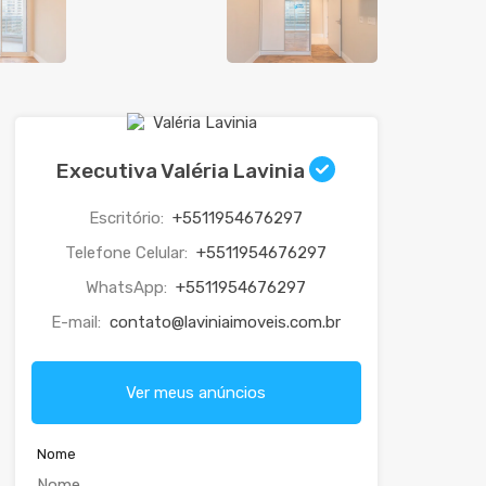
Executiva Valéria Lavinia
Escritório:
+5511954676297
Telefone Celular:
+5511954676297
WhatsApp:
+5511954676297
E-mail:
contato@laviniaimoveis.com.br
Ver meus anúncios
Nome