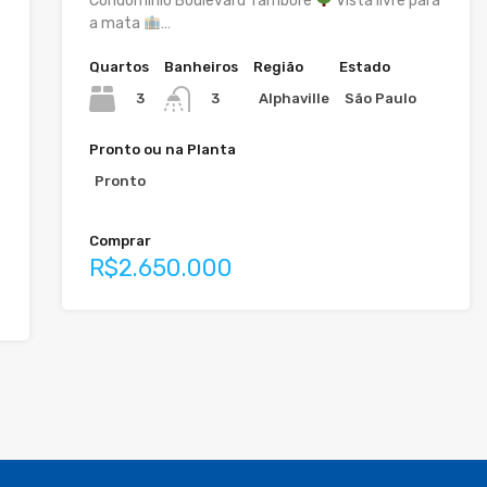
Condomínio Boulevard Tamboré
Vista livre para
a mata
…
Quartos
Banheiros
Região
Estado
3
Alphaville
São Paulo
3
Pronto ou na Planta
Pronto
Comprar
R$2.650.000