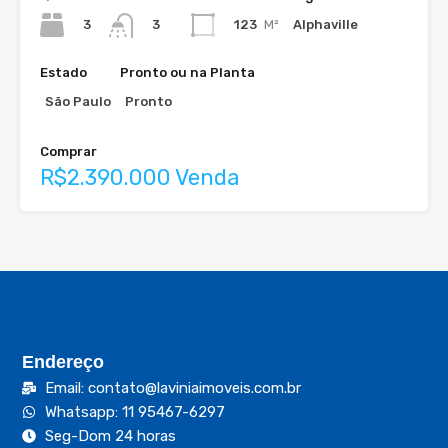
3
123
M²
Alphaville
3
Estado
Pronto ou na Planta
São Paulo
Pronto
Comprar
R$2.390.000 Venda
Endereço
Email: contato@laviniaimoveis.com.br
Whatsapp: 11 95467-6297
Seg-Dom 24 horas