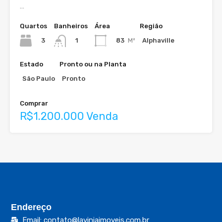
…
Quartos
Banheiros
Área
Região
3
83
M²
Alphaville
1
Estado
Pronto ou na Planta
São Paulo
Pronto
Comprar
R$1.200.000 Venda
Endereço
Email: contato@laviniaimoveis.com.br