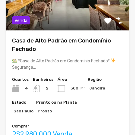
Venda
Casa de Alto Padrão em Condomínio
Fechado
*Casa de Alto Padrão em Condomínio Fechado*
Segurança…
Quartos
Banheiros
Área
Região
4
380
M²
Jandira
2
Estado
Pronto ou na Planta
São Paulo
Pronto
Comprar
R$2.980.000 Venda