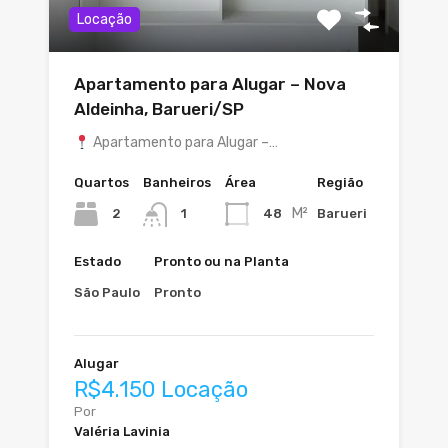
Locação
Apartamento para Alugar – Nova
Aldeinha, Barueri/SP
Apartamento para Alugar –…
Quartos
Banheiros
Área
Região
M²
2
48
Barueri
1
Estado
Pronto ou na Planta
São Paulo
Pronto
Alugar
R$4.150 Locação
Por
Valéria Lavinia