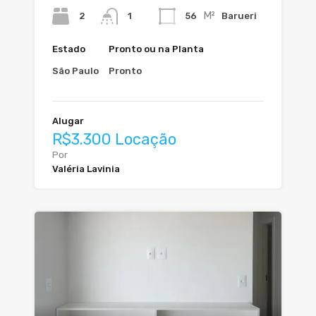
M²
2
56
Barueri
1
Estado
Pronto ou na Planta
São Paulo
Pronto
Alugar
R$3.300 Locação
Por
Valéria Lavinia