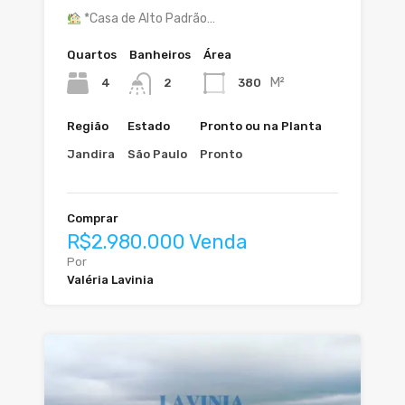
*Casa de Alto Padrão…
Quartos
Banheiros
Área
M²
4
380
2
Região
Estado
Pronto ou na Planta
Jandira
São Paulo
Pronto
Comprar
R$2.980.000 Venda
Por
Valéria Lavinia