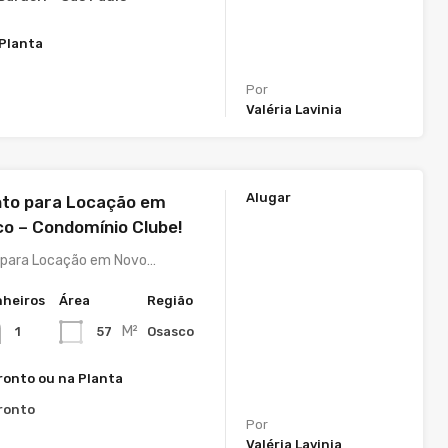
 Planta
Por
Valéria Lavinia
Alugar
to para Locação em
o – Condomínio Clube!
para Locação em Novo…
heiros
Área
Região
M²
57
Osasco
1
ronto ou na Planta
ronto
Por
Valéria Lavinia