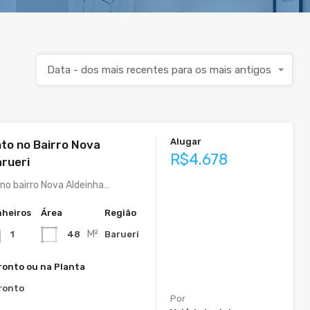
Data - dos mais recentes para os mais antigos
Alugar
o no Bairro Nova
R$4.678
arueri
o bairro Nova Aldeinha…
heiros
Área
Região
M²
48
Barueri
1
ronto ou na Planta
ronto
Por