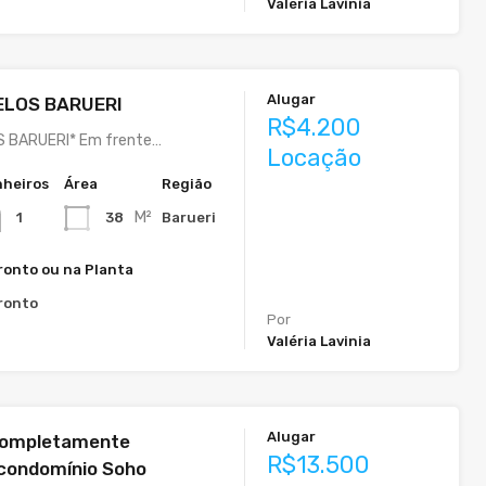
Valéria Lavinia
Alugar
ELOS BARUERI
R$4.200
 BARUERI* Em frente…
Locação
heiros
Área
Região
M²
38
Barueri
1
ronto ou na Planta
ronto
Por
Valéria Lavinia
Alugar
completamente
R$13.500
 condomínio Soho