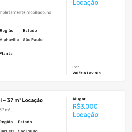
Locação
mpletamente mobiliado, no
…
Região
Estado
Alphaville
São Paulo
 Planta
Por
Valéria Lavinia
Alugar
ri – 37 m² Locação
R$3.000
 37 m²…
Locação
Região
Estado
Barueri
São Paulo