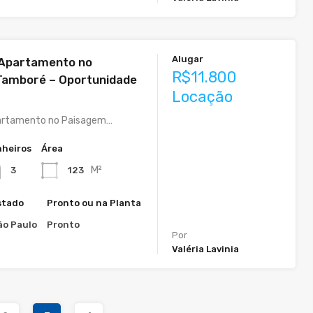
Alugar
 Apartamento no
R$11.800
Tamboré – Oportunidade
Locação
!
partamento no Paisagem…
heiros
Área
M²
123
3
stado
Pronto ou na Planta
ão Paulo
Pronto
Por
Valéria Lavinia