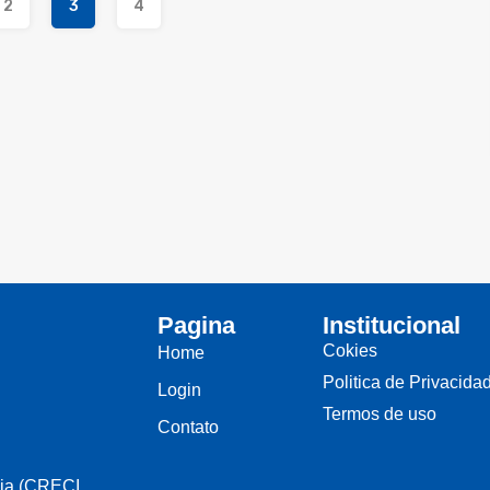
2
3
4
Pagina
Institucional
Cokies
Home
Politica de Privacida
Login
Termos de uso
Contato
nia (CRECI