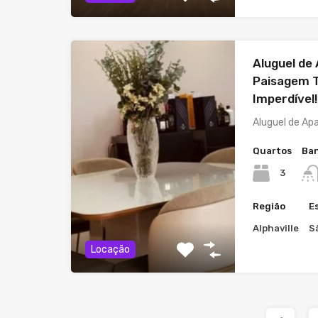
Aluguel de
Paisagem 
Imperdível
Aluguel de A
Quartos
Ban
3
Região
E
Alphaville
S
Locação