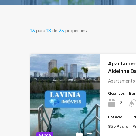
13
para
18
de
23
properties
Apartament
Aldeinha B
Apartamento n
Quartos
Ban
2
Estado
P
São Paulo
P
Venda