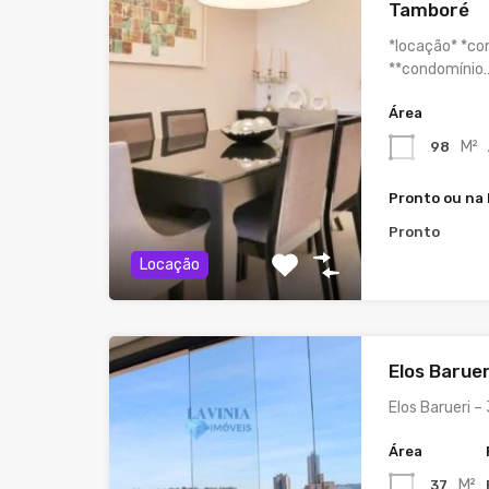
Tamboré
*locação* *co
**condomínio
Área
M²
98
Pronto ou na
Pronto
Locação
Elos Barue
Elos Barueri –
Área
M²
37