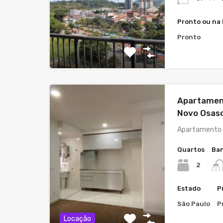
Pronto ou na
Pronto
Apartamen
Novo Osasc
Apartamento 
Quartos
Ban
2
Estado
P
São Paulo
P
Locação