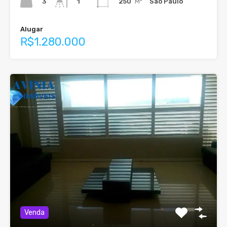
3
250
M²
São Paulo
1
Alugar
R$1.280.000
Venda