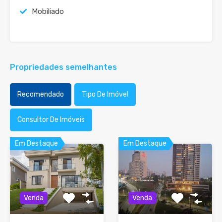
Mobiliado
Propriedades semelhantes
Recomendado
Tipo De Imóvel
Consultor De Imóveis
Em Destaque
Em Destaque
Venda
Venda