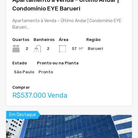
Condomínio EYE Barueri
Apartamento à Venda – Último Andar | Condomínio EYE
Barueri…
Quartos
Banheiros
Área
Região
2
57
M²
Barueri
2
Estado
Pronto ou na Planta
São Paulo
Pronto
Comprar
R$537.000 Venda
Em Destaque