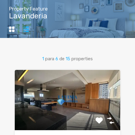
Property Feature
Lavanderia
1
para
6
de
15
properties