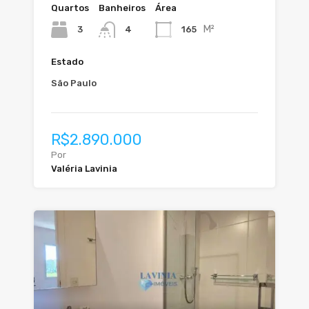
Quartos
Banheiros
Área
M²
3
165
4
Estado
São Paulo
R$2.890.000
Por
Valéria Lavinia