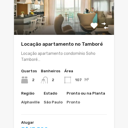
Locação apartamento no Tamboré
Locação apartamento condomínio Soho
Tamboré…
Quartos
Banheiros
Área
M²
2
107
2
Região
Estado
Pronto ou na Planta
Alphaville
São Paulo
Pronto
Alugar