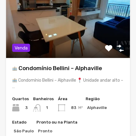
Venda
Condomínio Bellini – Alphaville
Condomínio Bellini – Alphaville
Unidade andar alto –
…
Quartos
Banheiros
Área
Região
3
83
M²
Alphaville
1
Estado
Pronto ou na Planta
São Paulo
Pronto