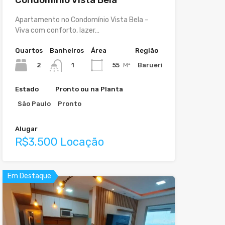
Apartamento no Condomínio Vista Bela –
Viva com conforto, lazer…
Quartos
Banheiros
Área
Região
2
55
M²
Barueri
1
Estado
Pronto ou na Planta
São Paulo
Pronto
Alugar
R$3.500 Locação
Em Destaque