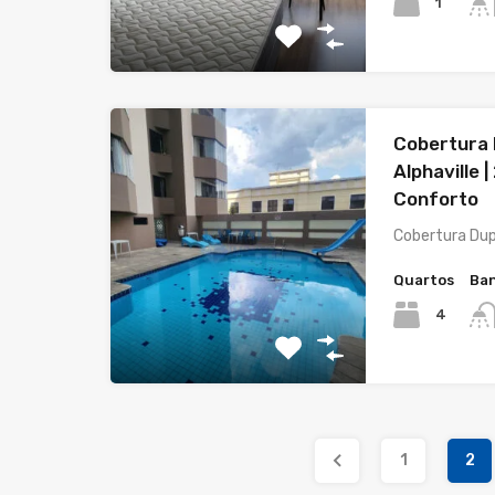
1
Cobertura 
Alphaville 
Conforto
Cobertura Dup
Quartos
Ban
4
1
2