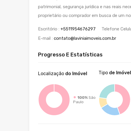
patrimonial, segurança jurídica e nas reais nec
proprietário ou comprador em busca de um nov
Escritório :
+5511954676297
Telefone Celula
E-mail :
contato@laviniaimoveis.com.br
Progresso E Estatísticas
Tipo
de Imóvel
Localização
do Imóvel
100%
São
Paulo