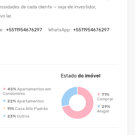
essidades de cada cliente — seja ele investidor,
o lar.
r :
+5511954676297
WhatsApp :
+5511954676297
Estado
do imóvel
45%
Apartamentos em
Condomínio
71%
Comprar
22%
Apartamentos
29%
11%
Casa Alto Padrão
Alugar
23%
Outros