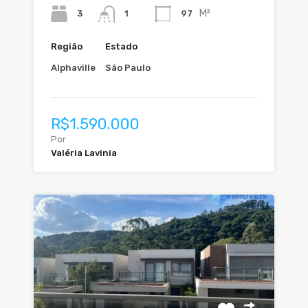
M²
3
97
1
Região
Estado
Alphaville
São Paulo
R$1.590.000
Por
Valéria Lavinia