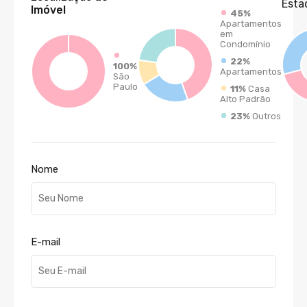
Esta
Imóvel
45%
Apartamentos
em
Condomínio
22%
100%
Apartamentos
São
Paulo
11%
Casa
Alto Padrão
23%
Outros
Nome
E-mail