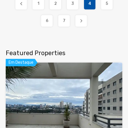
1
2
3
4
5
6
7
Featured Properties
Em Destaque